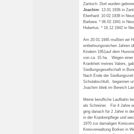
Zantoch.
Dort wurden gebore
Joachim
: 13.01.1936 in Zan
Eberhard: 10.02.1938 in Neus
Barbara: * 06.02.1941 in Neus
Hubertus: * 16.12.1942 in Ne
Am 20.01.1945 mußten wir H
e
ntbehrungsreichen Jahren ü
Kindern 195
1
auf dem Hunsrüc
von ca. 15 ha. Wegen einer 
Krankheit meines Vaters, gab
Siedlungsgesellschaft in Bon
Nach Ende der Siedlungszeit
Schulabschluß, begannen un
Joachim blieb im Bereich Lan
Meine berufliche Laufbahn b
als Schreiner. Für 4 Jahre w
ging danach für 2 Jahre in d
in der Krankenpflege und we
1970 zur damaligen Kreisve
Kreisverwaltung Borken in Wes