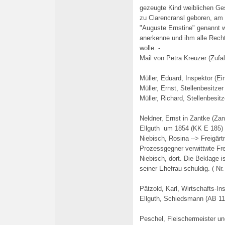
gezeugte Kind weiblichen Ge
zu Clarencransl geboren, am 8
"Auguste Ernstine" genannt w
anerkenne und ihm alle Recht
wolle. -
Mail von Petra Kreuzer (Zufa
Müller, Eduard, Inspektor (Ei
Müller, Ernst, Stellenbesitzer
Müller, Richard, Stellenbesitz
Neldner, Ernst in Zantke (Zan
Ellguth um 1854 (KK E 185)
Niebisch, Rosina -->
Freigärt
Prozessgegner verwittwte Fre
Niebisch, dort. Die Beklage i
seiner Ehefrau schuldig. ( Nr
Pätzold, Karl, Wirtschafts-In
Ellguth, Schiedsmann (AB 11
Peschel, Fleischermeister un