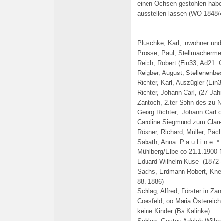
einen Ochsen gestohlen habe.
ausstellen lassen (WO 1848/
Pluschke, Karl, Inwohner und
Prosse, Paul, Stellmachermei
Reich, Robert (Ein33, Ad21:
Reigber, August, Stellenenbe
Richter, Karl, Auszügler (Ein3
Richter, Johann Carl, (27 Jahr
Zantoch, 2.ter Sohn des zu 
Georg Richter, Johann Carl 
Caroline Siegmund zum Claren
Rösner, Richard, Müller, Pä
Sabath, Anna P a u l i n e *
Mühlberg/Elbe oo 21.1.1900 
Eduard Wilhelm Kuse (1872-1
Sachs, Erdmann Robert, Knec
88, 1886)
Schlag, Alfred, Förster in Za
Coesfeld, oo Maria Östereic
keine Kinder (Ba Kalinke)
Schlag, Gustav Adolph Wilhe