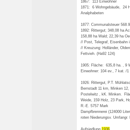
1867: 113 Einwohner
1871: 6 Wohngebäude, 24 H
Analphabeten
1877: Communalsteuer 568.9
1892: Rittergut; 348,08 ha A
158,88 ha Wald; 22,39 ha Oed
// Post, Telegraf, Eisenbahn
// Kreuzung: Holländer, Olde
Fettvieh. (Ha92 124)
1905: Fläche: 635,8 ha. , 9
Einwohner: 104 ev., 7 kat. /1
1926: Rittergut, P.T. Mühlats
Bernstadt 11 km, Minken 12,
Postelwitz , kK. Minken. Flä
Weide, 159 Holz, 23 Park, Ho
R.-E. 5757 Mark
Dampfbrennerei (124000 Lite
roten Niederungsv. Umfangr.
Aufsiedlung
1936