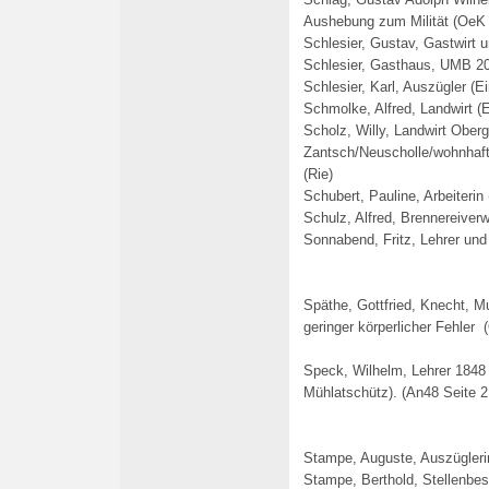
Aushebung zum Milität (OeK 
Schlesier, Gustav, Gastwirt u
Schlesier, Gasthaus, UMB 2
Schlesier, Karl, Auszügler (E
Schmolke, Alfred, Landwirt (
Scholz, Willy, Landwirt Oberg
Zantsch/Neuscholle/wohnhaft
(Rie)
Schubert, Pauline, Arbeiterin
Schulz, Alfred, Brennereiverw
Sonnabend, Fritz,
Lehrer
und
Späthe, Gottfried, Knecht,
Mu
geringer körperlicher Fehler
Speck, Wilhelm, Lehrer 1848 
Mühlatschütz). (An48 Seite 2
Stampe, Auguste, Auszügleri
Stampe, Berthold, Stellenbesi