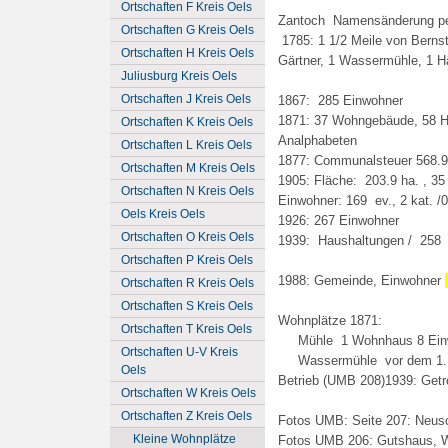
Ortschaften F Kreis Oels
Zantoch Namensänderung per
Ortschaften G Kreis Oels
1785: 1 1/2 Meile von Bernst
Ortschaften H Kreis Oels
Gärtner, 1 Wassermühle, 1 H
Juliusburg Kreis Oels
Ortschaften J Kreis Oels
1867: 285 Einwohner
1871: 37 Wohngebäude, 58 Ha
Ortschaften K Kreis Oels
Analphabeten
Ortschaften L Kreis Oels
1877: Communalsteuer 568.9
Ortschaften M Kreis Oels
1905: Fläche: 203.9 ha. , 3
Ortschaften N Kreis Oels
Einwohner: 169 ev., 2 kat. /
Oels Kreis Oels
1926: 267 Einwohner
Ortschaften O Kreis Oels
1939: Haushaltungen / 25
Ortschaften P Kreis Oels
1988: Gemeinde, Einwohner
Ortschaften R Kreis Oels
Ortschaften S Kreis Oels
Wohnplätze 1871:
Ortschaften T Kreis Oels
Mühle 1 Wohnhaus 8 Ei
Ortschaften U-V Kreis
Wassermühle vor dem 1. We
Oels
Betrieb (UMB 208)1939: Getr
Ortschaften W Kreis Oels
Ortschaften Z Kreis Oels
Fotos UMB: Seite 207: Neusc
Kleine Wohnplätze
Fotos UMB 206: Gutshaus, W