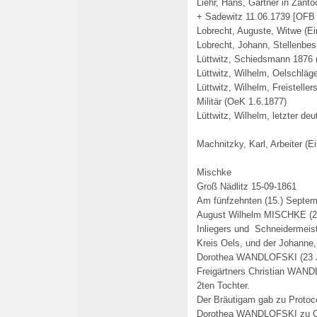
Liehr, Hans, Gärtner in Zan
+ Sadewitz 11.06.1739 [OFB 
Lobrecht, Auguste, Witwe (Ei
Lobrecht, Johann, Stellenbes
Lüttwitz,
Schiedsmann 1876 
Lüttwitz, Wilhelm,
Oelschläge
Lüttwitz, Wilhelm, Freisteller
Militär (OeK 1.6.1877)
Lüttwitz, Wilhelm, letzter deu
Machnitzky, Karl, Arbeiter (E
Mischke
Groß Nädlitz 15-09-1861
Am fünfzehnten (15.) Septemb
August Wilhelm MISCHKE (24 
Inliegers und Schneidermeis
Kreis Oels, und der Johanne,
Dorothea WANDLOFSKI (23 Jh
Freigärtners Christian WAN
2ten Tochter.
Der Bräutigam gab zu Protocol
Dorothea WANDLOFSKI zu Cla