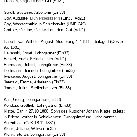
Fröhlich,
Vogt
auf dem Gut (Ad21)
Goroll, Susanne, Arbeiterin (Ein33)
Goy, Auguste,
Mühlenbesitzerin
(Ein33, Ad21)
Goy, Wassermühle in Schickerwitz (UMB 249)
Grottke, Gustav,
Gastwirt
auf dem Gut (Ad21)
Habelt, Karl Wilhelm August, Musterung 4.7.1881, Beilage I (OeK S.
95, 1881)
Havanski, Josef, Lohngärtner (Ein33)
Henkel, Erich,
Betriebsleiter
(Ad21)
Herrmann, Robert, Lohngärtner (Ein33)
Hoffmann, Heinrich, Lohngärtner (Ein33)
Iwardawa, August, Lohngärtner (Ein33)
Jaretzki, Emma, Arbeiterin (Ein33)
Jorgas, Julius, Stellenbesitzer (Ein33)
Karl, Georg, Lohngärtner (Ein33)
Kendzia, Gottlieb, Lohngärtner (Ein33)
Klatte, Carl, * 27.10.1880. Sohn des Kutscher Johann Klatte, zuletzt
in Briese, vorher in Schickerwitz. Zwangsimpfung. Unbekannter
Aufenthalt. (OeK 18.11.1881)
Klenk, Juliane, Witwe (Ein33)
Klenk, Stefan, Lohngärtner (Ein33)