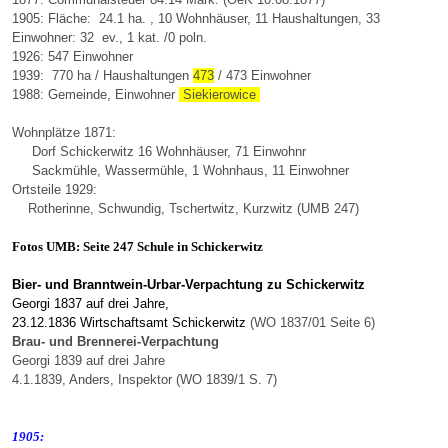
1905: Fläche: 24.1 ha. , 10 Wohnhäuser, 11 Haushaltungen, 33
Einwohner: 32 ev., 1 kat. /0 poln.
1926: 547 Einwohner
1939: 770 ha / Haushaltungen
473
/ 473 Einwohner
1988: Gemeinde, Einwohner
Siekierowice
Wohnplätze 1871:
Dorf Schickerwitz 16 Wohnhäuser, 71 Einwohnr
Sackmühle, Wassermühle, 1 Wohnhaus, 11 Einwohner
Ortsteile 1929:
Rotherinne, Schwundig, Tschertwitz, Kurzwitz (UMB 247)
Fotos UMB: Seite 247 Schule in Schickerwitz
Bier- und Branntwein-Urbar-Verpachtung zu Schickerwitz
Georgi 1837 auf drei Jahre,
23.12.1836 Wirtschaftsamt Schickerwitz
(WO 1837/01 Seite 6)
Brau- und Brennerei-Verpachtung
Georgi 1839 auf drei Jahre
4.1.1839, Anders, Inspektor
(WO 1839/1 S. 7)
1905: