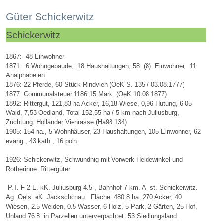
Güter Schickerwitz
Schickerwitz
1867: 48 Einwohner
1871: 6 Wohngebäude, 18 Haushaltungen, 58 (8) Einwohner, 11
Analphabeten
1876: 22 Pferde, 60 Stück Rindvieh (OeK S. 135 / 03.08.1777)
1877: Communalsteuer 1186.15 Mark. (OeK 10.08.1877)
1892: Rittergut, 121,83 ha Acker, 16,18 Wiese, 0,96 Hutung, 6,05
Wald, 7,53 Oedland, Total 152,55 ha / 5 km nach Juliusburg,
Züchtung: Holländer Viehrasse (Ha98 134)
1905: 154 ha., 5 Wohnhäuser, 23 Haushaltungen, 105 Einwohner, 62
evang., 43 kath., 16 poln.
1926: Schickerwitz, Schwundnig mit Vorwerk Heidewinkel und
Rotherinne. Rittergüter.
P.T. F 2 E. kK. Juliusburg 4.5 , Bahnhof 7 km. A. st. Schickerwitz.
Ag. Oels. eK. Jackschönau. Fläche: 480.8 ha. 270 Acker, 40
Wiesen, 2.5 Weiden, 0.5 Wasser, 6 Holz, 5 Park, 2 Gärten, 25 Hof,
Unland 76.8 in Parzellen unterverpachtet. 53 Siedlungsland.