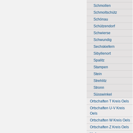
Schmollen
Schmoltschütz
Schönau
Schützendorf
Schwierse
Schwundig
Sechskiefern
Sibyllenort
Spalitz
Stampen
Stein
Strehlitz
Stronn
Süsswinkel
Ortschaften T Kreis Oels
Ortschaften U-V Kreis
Oels
Ortschaften W Kreis Oels
Ortschaften Z Kreis Oels