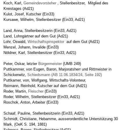
Koch, Karl,
Gemeindevorsteher
, Stellenbesitzer, Mitglied des
Kreistages
(Ad21)
Kulot, Josef, Kutscher (Ein33)
Kursawe, Wilhelm, Stellenbesitzer (Ein33, Ad21)
Land, Anna, Stellenbesitzerin (Ein33, Ad21)
Land, Lohngärtner auf dem Gut (Ad21)
Lohr, Oswald,
Wirtschaftspinspektor
auf dem Gut (Ad21)
Menzel, Johann, Invalide (Ein33)
Nöldner, Karl, Stellenbesitzer (Ein33, Ad21)
Peter, Oskar, letzter
Bürgermeister
(UMB 249)
Puttkammer, von Eugen, Baron, Marjoratsherr und Rittmeister in
Schickerwitz,
Schiedsmann (AB 11.06.1834/24, Seite 192)
Puttkamer, von, Wolfgang, Wirtschafts-Volonteur,
Reimann, Reinhold, Kutscher auf dem Gut (Ad21)
Roder, Martin,
Fleischer
(Ein33)
Roder, Wilhelm, Stellenbesitzer (Ein33, Ad21)
Roschok, Anton, Arbeiter (Ein33)
Schaaf, Pauline, Stellenbesitzerin (Ein33, Ad21)
Schmidt, Christiane, Hebamme, ausserordentliche Unterstützung 30
Mark, (OeK S. 194, 1881)
Schnese, Benno, Stellenbesitzer (Ad21)