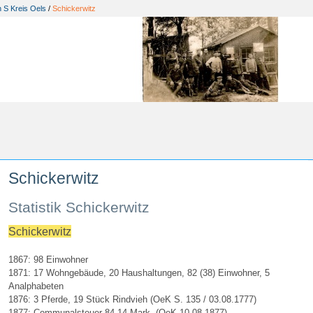
 S Kreis Oels
/
Schickerwitz
Schickerwitz
Statistik Schickerwitz
Schickerwitz
1867: 98 Einwohner
1871: 17 Wohngebäude, 20 Haushaltungen, 82 (38) Einwohner, 5
Analphabeten
1876: 3 Pferde, 19 Stück Rindvieh (OeK S. 135 / 03.08.1777)
1877: Communalsteuer 84.14 Mark. (OeK 10.08.1877)