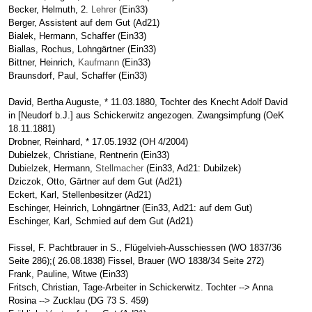
Becker, Helmuth, 2.
Lehrer
(Ein33)
Berger, Assistent auf dem Gut (Ad21)
Bialek, Hermann, Schaffer (Ein33)
Biallas, Rochus, Lohngärtner (Ein33)
Bittner, Heinrich,
Kaufmann
(Ein33)
Braunsdorf, Paul, Schaffer (Ein33)
David, Bertha Auguste, * 11.03.1880, Tochter des Knecht Adolf David
in [Neudorf b.J.] aus Schickerwitz angezogen. Zwangsimpfung (OeK
18.11.1881)
Drobner, Reinhard, * 17.05.1932 (OH 4/2004)
Dubielzek, Christiane, Rentnerin (Ein33)
Dub
iel
zek, Hermann,
Stellmacher
(Ein33, Ad21: Dubilzek)
Dziczok, Otto, Gärtner auf dem Gut (Ad21)
Eckert, Karl, Stellenbesitzer (Ad21)
Eschinger, Heinrich, Lohngärtner (Ein33, Ad21: auf dem Gut)
Eschinger, Karl, Schmied auf dem Gut (Ad21)
Fissel, F. Pachtbrauer in S., Flügelvieh-Ausschiessen (WO 1837/36
Seite 286);( 26.08.1838) Fissel, Brauer (WO 1838/34 Seite 272)
Frank, Pauline, Witwe (Ein33)
Fritsch, Christian, Tage-Arbeiter in Schickerwitz. Tochter --> Anna
Rosina --> Zucklau (DG 73 S. 459)