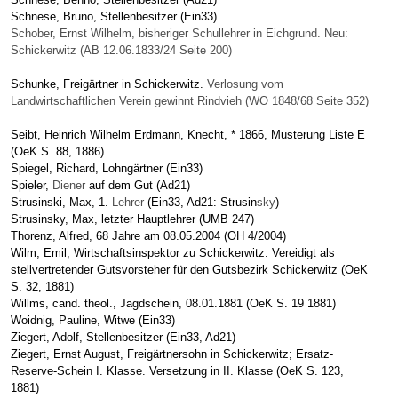
Schnese, Bruno, Stellenbesitzer (Ein33)
Schober, Ernst Wilhelm, bisheriger Schullehrer in Eichgrund. Neu:
Schickerwitz (AB 12.06.1833/24 Seite 200)
Schunke, Freigärtner in Schickerwitz.
Verlosung vom
Landwirtschaftlichen Verein gewinnt Rindvieh (WO 1848/68 Seite 352)
Seibt, Heinrich Wilhelm Erdmann, Knecht, * 1866, Musterung Liste E
(OeK S. 88, 1886)
Spiegel, Richard, Lohngärtner (Ein33)
Spieler,
Diener
auf dem Gut (Ad21)
Strusinski, Max, 1.
Lehrer
(Ein33, Ad21: Strusin
sky
)
Strusinsky, Max, letzter Hauptlehrer (UMB 247)
Thorenz, Alfred, 68 Jahre am 08.05.2004 (OH 4/2004)
Wilm, Emil, Wirtschaftsinspektor zu Schickerwitz. Vereidigt als
stellvertretender Gutsvorsteher für den Gutsbezirk Schickerwitz (OeK
S. 32, 1881)
Willms, cand. theol.,
Jagdschein, 08.01.1881 (OeK S. 19 1881)
Woidnig, Pauline, Witwe (Ein33)
Ziegert, Adolf, Stellenbesitzer (Ein33, Ad21)
Ziegert, Ernst August, Freigärtnersohn in Schickerwitz; Ersatz-
Reserve-Schein I. Klasse. Versetzung in II. Klasse (OeK S. 123,
1881)