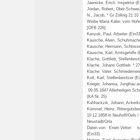
Jaenicke, Erich, Inspektor (E
Jordan, Robert, Ober-Schweiz
N., Jacob, * Gr Zöllnig 21.1
Weibe Maria Kabe, vom Hofeg
[OFB 226]
Kanzok, Paul, Arbeiter (Ein33
Kausche, Alwin, Schuhmache
Kausche, Hermann, Schlosse
Kausche, Karl, Amtsgehilfe (
Klache, Gottlieb, Stellenbesi
Klache, Johann Gottlieb. * 2
Klache. Vater: Schmiedemeis
Kott, Karl, Stellenbesitzer (E
Krieger, Johanna, Jungfrau 
09.05.1847
Allerheiligen
Scho
(KA Nr. 25)
Kuhhackzik, Johann, Ackerku
Kümmel, Heinz, Rittergutsbes
10.12.1858 in Neuhoff/Oels /
Neustadt/Orla
Daten von Erwin Vetter: e
(Ein33)