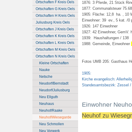
Ortschaften F Kreis Oels
1876: 3 Pferde, 21 Stück Rin
1877: Communalsteuer 75.68
Ortschaften G Kreis Oels
1905: Fläche: 12,8 ha. , 10
Ortschaften H Kreis Oels
Einwohner: 39 ev., 5 kat. /0 
Juliusburg Kreis Oels
1926: 147 Einwohner
Ortschaften J Kreis Oels
1927: 42 Einwohner, GemV. 
Ortschaften K Kreis Oels
1939: Haushaltungen / 138
Ortschaften L Kreis Oels
1988: Gemeinde, Einwohner
Ortschaften M Kreis Oels
Ortschaften N Kreis Oels
Fotos UMB 205: Gasthaus H
Kleine Ortschaften
Nauke
1905:
Netsche
Kirche evangelisch: Allerheili
Neudorf/Bernstadt
Standesamtsbezirk: Zessel /
Neudorf/Juliusburg
Neu Ellguth
Einwohner Neuho
Neuhaus
Neuhof/Raake
Neuhof zu Wieseg
Neuhof/Wiesegarde
Neu Schmollen
Neu Vorwerk