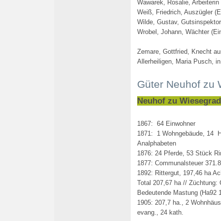
Wawarek, Rosalie, Arbeiterin 
Weiß, Friedrich, Auszügler (E
Wilde, Gustav, Gutsinspekto
Wrobel, Johann, Wächter (Ei
Z
emare, Gottfried, Knecht a
Allerheiligen,
Maria Pusch, in 
Güter Neuhof zu
Neuhof zu Wiesegra
1867: 64 Einwohner
1871: 1 Wohngebäude, 14 H
Analphabeten
1876: 24 Pferde, 53 Stück Ri
1877: Communalsteuer 371.8
1892: Rittergut, 197,46 ha A
Total 207,67 ha // Züchtung:
Bedeutende Mastung (Ha92 
1905: 207,7 ha., 2 Wohnhäus
evang., 24 kath.