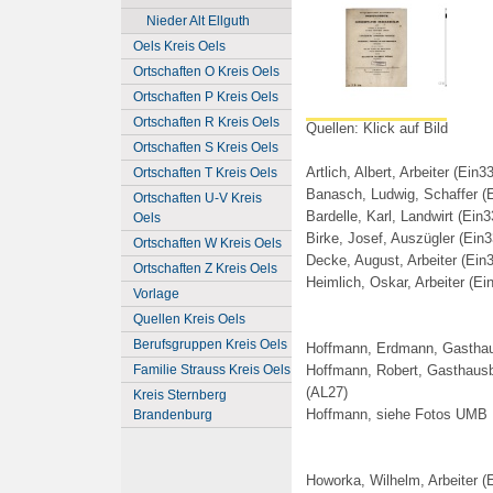
Nieder Alt Ellguth
Oels Kreis Oels
Ortschaften O Kreis Oels
Ortschaften P Kreis Oels
Ortschaften R Kreis Oels
Quellen: Klick auf Bild
Ortschaften S Kreis Oels
Artlich, Albert, Arbeiter (Ein33
Ortschaften T Kreis Oels
Banasch, Ludwig, Schaffer (
Ortschaften U-V Kreis
Bardelle, Karl, Landwirt (Ein3
Oels
Birke, Josef, Auszügler (Ein3
Ortschaften W Kreis Oels
Decke, August, Arbeiter (Ein
Ortschaften Z Kreis Oels
Heimlich, Oskar, Arbeiter (Ei
Vorlage
Quellen Kreis Oels
Berufsgruppen Kreis Oels
Hoffmann, Erdmann, Gasthau
Familie Strauss Kreis Oels
Hoffmann, Robert, Gasthausb
(AL27)
Kreis Sternberg
Hoffmann, siehe Fotos UMB
Brandenburg
Howorka, Wilhelm, Arbeiter (