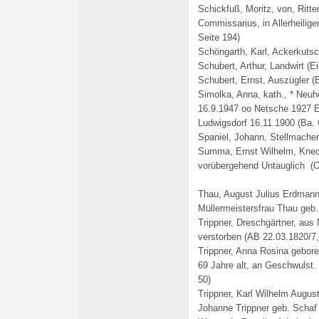
Schickfuß, Moritz, von, Ritter
Commissarius, in Allerheilig
Seite 194)
Schöngarth, Karl, Ackerkutsc
Schubert, Arthur, Landwirt (E
Schubert, Ernst, Auszügler (E
Simolka, Anna, kath., * Neu
16.9.1947 oo Netsche 1927 E
Ludwigsdorf 16.11.1900 (Ba.
Spaniel, Johann, Stellmacher
Summa, Ernst Wilhelm, Kne
vorübergehend Untauglich (O
Thau, August Julius Erdmann
Müllermeistersfrau Thau geb.
Trippner, Dreschgärtner, aus 
verstorben (AB 22.03.1820/7,
Trippner, Anna Rosina gebor
69 Jahre alt, an Geschwulst.
50)
Trippner, Karl Wilhelm August
Johanne Trippner geb. Schaf