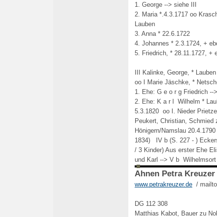
1. George --> siehe III
2. Maria *.4.3.1717 oo Krasc
Lauben
3. Anna * 22.6.1722
4. Johannes * 2.3.1724, + eb
5. Friedrich, * 28.11.1727, +
III Kalinke, George, * Lauben
oo I Marie Jäschke, * Netsch
1. Ehe: G e o r g Friedrich -
2. Ehe: K a r l Wilhelm * La
5.3.1820 oo I. Nieder Prietz
Peukert, Christian, Schmied z
Hönigern/Namslau 20.4.1790 R
1834) IV b (S. 227 - ) Eckers
/ 3 Kinder) Aus erster Ehe Eli
und Karl --> V b Wilhelmsort
Ahnen Petra Kreuzer
www.petrakreuzer.de
/ mailto
DG 112 308
Matthias Kabot, Bauer zu No