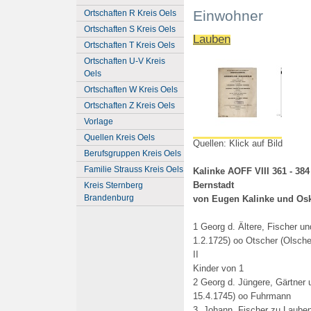
Einwohner
Ortschaften R Kreis Oels
Ortschaften S Kreis Oels
Lauben
Ortschaften T Kreis Oels
Ortschaften U-V Kreis
Oels
Ortschaften W Kreis Oels
Ortschaften Z Kreis Oels
Vorlage
Quellen Kreis Oels
Quellen: Klick auf Bild
Berufsgruppen Kreis Oels
Familie Strauss Kreis Oels
Kalinke AOFF VIII 361 - 38
Bernstadt
Kreis Sternberg
Brandenburg
von Eugen Kalinke und Osk
1 Georg d. Ältere, Fischer un
1.2.1725) oo Otscher (Olsche
II
Kinder von 1
2 Georg d. Jüngere, Gärtner 
15.4.1745) oo Fuhrmann
3. Johann, Fischer zu Laub