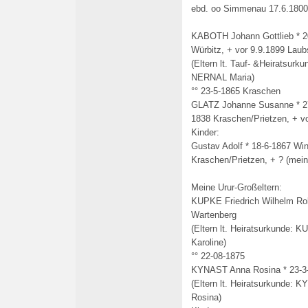
ebd. oo Simmenau 17.6.1800
KABOTH Johann Gottlieb * 20
Würbitz, + vor 9.9.1899 Laub
(Eltern lt. Tauf- &Heiratsur
NERNAL Maria)
°° 23-5-1865 Kraschen
GLATZ Johanne Susanne * 27
1838 Kraschen/Prietzen, + vo
Kinder:
Gustav Adolf * 18-6-1867 Wi
Kraschen/Prietzen, + ? (mein
Meine Urur-Großeltern:
KUPKE Friedrich Wilhelm Robe
Wartenberg
(Eltern lt. Heiratsurkunde:
Karoline)
°° 22-08-1875
KYNAST Anna Rosina * 23-3
(Eltern lt. Heiratsurkunde
Rosina)