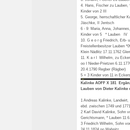
4. Hans, Fischer zu Lauben, 
Kinder von 2 III
5. George, herrschaftlicher 
Jäschke, II Jentsch
6 - 9: Maria, Anna, Johannes,
Kinder von 5 * Lauben IV
10. G e o r g Friedrich, Erb-
Freistellenbesitzer Lauben *
Klein Nädlitz 17.11.1762 Gle
11. K a r l Wilhelm, zu Ecker
oo I Nieder-Prietzen 6.11.17
20.4.1790 Regber (Rägber)
5 + 3 Kinder von 11 in Ecker
Kalinke AOFF X 181 Ergän
Lauben von Dieter Kalinke 
1 Andreas Kalinke, Landwirt,
ebd. zwischen 1749 und 177
2 Karl David Kalinke, Sohn v
Gerichtsmann, * Lauben 11.6
3 Friedrich Wilhelm, Sohn vo
24.11.1824 oo Wabnitz