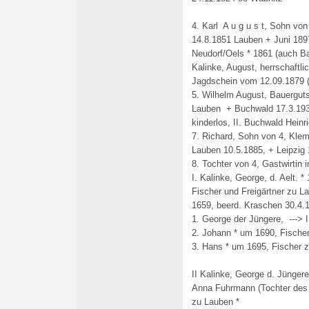
4. Karl A u g u s t, Sohn von
14.8.1851 Lauben + Juni 18
Neudorf/Oels * 1861 (auch B
Kalinke, August, herrschaftl
Jagdschein vom 12.09.1879 
5. Wilhelm August, Bauerguts
Lauben + Buchwald 17.3.1937
kinderlos, II. Buchwald Heinr
7. Richard, Sohn von 4, Klem
Lauben 10.5.1885, + Leipzig 
8. Tochter von 4, Gastwirtin 
I. Kalinke, George, d. Aelt.
Fischer und Freigärtner zu L
1659, beerd. Kraschen 30.4.
1. George der Jüngere, ---> I
2. Johann * um 1690, Fische
3. Hans * um 1695, Fischer z
II Kalinke, George d. Jünger
Anna Fuhrmann (Tochter des
zu Lauben *