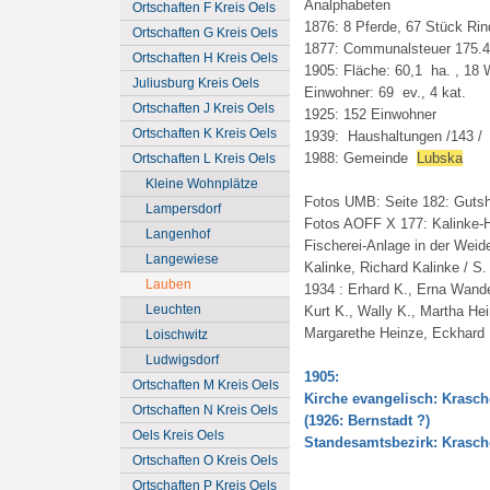
Analphabeten
Ortschaften F Kreis Oels
1876: 8 Pferde, 67 Stück Rin
Ortschaften G Kreis Oels
1877: Communalsteuer 175.4
Ortschaften H Kreis Oels
1905: Fläche: 60,1 ha. , 18
Juliusburg Kreis Oels
Einwohner: 69 ev., 4 kat.
Ortschaften J Kreis Oels
1925: 152 Einwohner
Ortschaften K Kreis Oels
1939: Haushaltungen /143 /
1988: Gemeinde
Lubska
Ortschaften L Kreis Oels
Kleine Wohnplätze
Fotos UMB: Seite 182: Guts
Lampersdorf
Fotos AOFF X 177: Kalinke-Ho
Langenhof
Fischerei-Anlage in der Weide
Langewiese
Kalinke, Richard Kalinke / S
Lauben
1934 : Erhard K., Erna Wandel
Leuchten
Kurt K., Wally K., Martha Hei
Margarethe Heinze, Eckhard K
Loischwitz
Ludwigsdorf
1905:
Ortschaften M Kreis Oels
Kirche evangelisch: Krasch
Ortschaften N Kreis Oels
(1926: Bernstadt ?)
Oels Kreis Oels
Standesamtsbezirk: Krasch
Ortschaften O Kreis Oels
Ortschaften P Kreis Oels