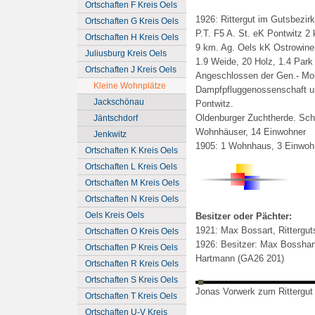
Ortschaften F Kreis Oels
1926: Rittergut im Gutsbezir
Ortschaften G Kreis Oels
P.T. F5 A. St. eK Pontwitz 
Ortschaften H Kreis Oels
9 km. Ag. Oels kK Ostrowine
Juliusburg Kreis Oels
1.9 Weide, 20 Holz, 1.4 Par
Ortschaften J Kreis Oels
Angeschlossen der Gen.- Mol
Kleine Wohnplätze
Dampfpfluggenossenschaft un
Jackschönau
Pontwitz.
Oldenburger Zuchtherde. Sc
Jäntschdorf
Wohnhäuser, 14 Einwohner
Jenkwitz
1905: 1 Wohnhaus, 3 Einwoh
Ortschaften K Kreis Oels
Ortschaften L Kreis Oels
Ortschaften M Kreis Oels
Ortschaften N Kreis Oels
Oels Kreis Oels
Besitzer oder Pächter:
1921:
Max Bossart, Rittergut
Ortschaften O Kreis Oels
1926: Besitzer: Max Bosshart,
Ortschaften P Kreis Oels
Hartmann (GA26 201)
Ortschaften R Kreis Oels
Ortschaften S Kreis Oels
Jonas Vorwerk zum Rittergut
Ortschaften T Kreis Oels
Ortschaften U-V Kreis