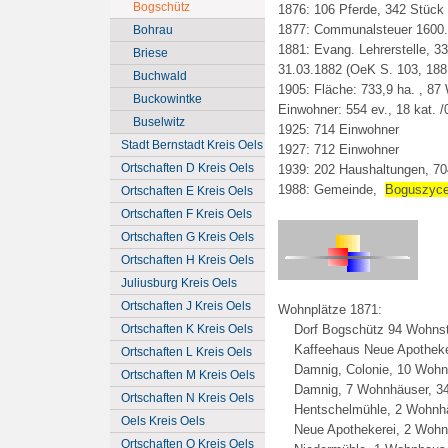
Bogschütz
1876:
106
Pferde,
342
Stück 
1877: Communalsteuer 1600.
Bohrau
1881: Evang. Lehrerstelle, 33
Briese
31.03.1882 (OeK S. 103, 188
Buchwald
1905: Fläche: 733,9 ha. , 8
Buckowintke
Einwohner: 554 ev., 18 kat. /
Buselwitz
1925: 714 Einwohner
Stadt Bernstadt Kreis Oels
1927: 712 Einwohner
Ortschaften D Kreis Oels
1939: 202 Haushaltungen, 70
1988: Gemeinde,
Boguszyc
Ortschaften E Kreis Oels
Ortschaften F Kreis Oels
Ortschaften G Kreis Oels
Ortschaften H Kreis Oels
Juliusburg Kreis Oels
Ortschaften J Kreis Oels
Wohnplätze 1871:
Ortschaften K Kreis Oels
Dorf Bogschütz 94 Wohnstä
Kaffeehaus Neue Apotheker
Ortschaften L Kreis Oels
Damnig, Colonie, 10 Wohns
Ortschaften M Kreis Oels
Damnig, 7 Wohnhäuser, 34
Ortschaften N Kreis Oels
Hentschelmühle, 2 Wohnhäu
Oels Kreis Oels
Neue Apothekerei, 2 Wohnh
Ortschaften O Kreis Oels