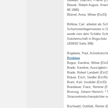
Biewald, Joachim, Pfarrer (E
Blasek, Robert August, Knec
88 1886)
Blümel, Anna, Witwe (Ein33)
Böhlow, Carl. arbeitet als S
Schornsteinfegermeister in O
wurde vom dem Schäfer Schi
Gutsherrschaft in Bogschütz 
1839/50 Seite 398)
Bogdawa, Paul, Ackerkutsche
Bogdawa
Bogus, Karoline, Witwe (Ein3
Brade, Karoline, Auszüglerin 
Brade, Robert Landwirt (Ein3
Bräuer, Erich, Siedler (Ein35)
Bram, Karl, Invalider (Ein33)
Brandauer, Franz, Rentner (E
Brussog, Johann Heinrich, * 
Strassenkretschampächter o
Buchwald, Gottlieb, Renter (