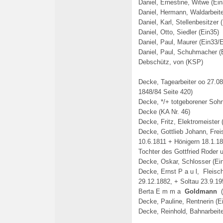
Daniel, Ernestine, Witwe (Ein
Daniel, Hermann, Waldarbeite
Daniel, Karl, Stellenbesitzer 
Daniel, Otto, Siedler (Ein35)
Daniel, Paul, Maurer (Ein33
/
E
Daniel, Paul, Schuhmacher (
Debschütz, von (KSP)
Decke, Tagearbeiter oo 27.
1848/84 Seite 420)
Decke, */+ totgeborener Sohn
Decke (KA Nr. 46)
Decke, Fritz, Elektromeister 
Decke, Gottlieb Johann, Freis
10.6.1811 + Hönigern 18.1.
Tochter des Gottfried Roder 
Decke, Oskar, Schlosser (Ei
Decke, Ernst P a u l, Fleisc
29.12.1882, + Soltau 23.9.19
Berta E m m a
Goldmann
(
Decke, Pauline, Rentnerin (E
Decke, Reinhold, Bahnarbeite