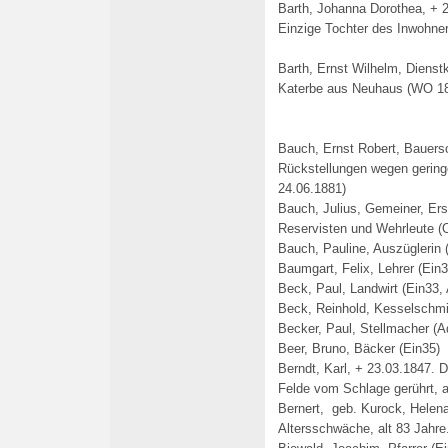
Barth, Johanna Dorothea, + 2
Einzige Tochter des Inwohner
Barth, Ernst Wilhelm, Dienst
Katerbe aus Neuhaus
(WO 18
Bauch, Ernst Robert, Bauers
Rückstellungen wegen geringe
24.06.1881)
Bauch, Julius, Gemeiner,
E
r
Reservisten und Wehrleute (
Bauch, Pauline, Auszüglerin 
Baumgart, Felix, Lehrer (Ein3
Beck, Paul, Landwirt (Ein33,
Beck, Reinhold, Kesselschmi
Becker, Paul, Stellmacher (A
Beer, Bruno, Bäcker (Ein35)
Berndt, Karl, + 23.03.1847. 
Felde vom Schlage gerührt, a
Bernert, geb. Kurock, Helena
Altersschwäche, alt 83 Jahre.