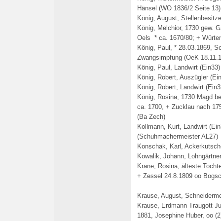
Hänsel (WO 1836/2 Seite 13)
König, August, Stellenbesit
König, Melchior, 1730 gew. 
Oels * ca. 1670/80; + Würt
König, Paul, * 28.03.1869, S
Zwangsimpfung (OeK 18.11.1
König, Paul, Landwirt (Ein33)
König, Robert, Auszügler (Ei
König, Robert, Landwirt (Ein3
König, Rosina, 1730 Magd be
ca. 1700, + Zucklau nach 17
(Ba Zech)
Kollmann, Kurt, Landwirt (Ein
(Schuhmachermeister AL27)
Konschak, Karl, Ackerkutsch
Kowalik, Johann, Lohngärtner
Krane, Rosina, älteste Tocht
+ Zessel 24.8.1809 oo Bogsc
Krause, August, Schneiderme
Krause,
Erdmann Traugott Ju
1881, Josephine Huber,
oo
(2