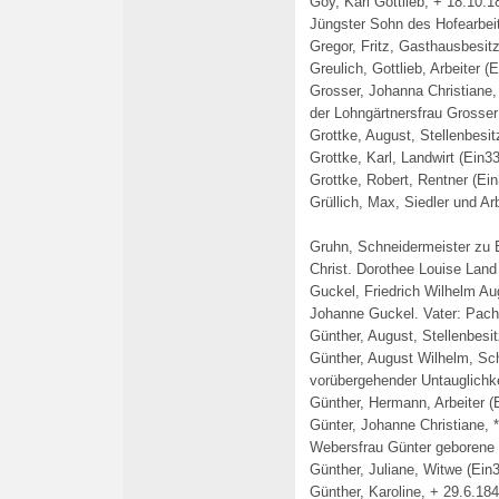
Goy, Karl Gottlieb, + 18.10.1
Jüngster Sohn des Hofearbeit
Gregor, Fritz, Gasthausbesitz
Greulich, Gottlieb, Arbeiter (
Grosser, Johanna Christiane,
der Lohngärtnersfrau Grosser
Grottke, August, Stellenbesit
Grottke, Karl, Landwirt (Ein33
Grottke, Robert, Rentner (Ei
Grüllich, Max, Siedler und Arb
Gruhn, Schneidermeister zu
Christ. Dorothee Louise Land
Guckel, Friedrich Wilhelm Au
Johanne Guckel. Vater: Pach
Günther, August, Stellenbesi
Günther, August Wilhelm, Sc
vorübergehender Untauglichk
Günther, Hermann, Arbeiter (
Günter, Johanne Christiane, 
Webersfrau Günter geborene 
Günther, Juliane, Witwe (Ein
Günther, Karoline, + 29.6.18