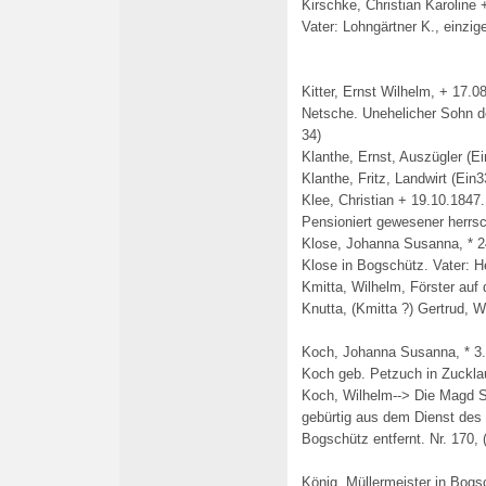
Kirschke, Christian Karoline
Vater: Lohngärtner K., einzig
Kitter, Ernst Wilhelm, + 17.0
Netsche. Unehelicher Sohn d
34)
Klanthe, Ernst, Auszügler (Ei
Klanthe, Fritz, Landwirt (Ein3
Klee, Christian + 19.10.1847
Pensioniert gewesener herrsc
Klose, Johanna Susanna, * 2
Klose in Bogschütz. Vater: He
Kmitta, Wilhelm, Förster auf 
Knutta, (Kmitta ?) Gertrud, W
Koch, Johanna Susanna, * 3.
Koch geb. Petzuch in Zuckla
Koch, Wilhelm--> Die Magd 
gebürtig aus dem Dienst des
Bogschütz entfernt. Nr. 170, 
König, Müllermeister in Bogs