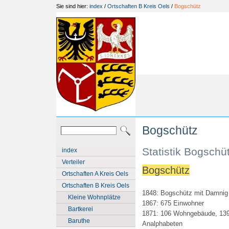
Sie sind hier:
index
/
Ortschaften B Kreis Oels
/
Bogschütz
Bogschütz
Statistik Bogschü
index
Verteiler
Bogschütz
Ortschaften A Kreis Oels
Ortschaften B Kreis Oels
1848: Bogschütz mit Damnig 
Kleine Wohnplätze
1867: 675 Einwohner
Bartkerei
1871: 106 Wohngebäude, 139
Baruthe
Analphabeten