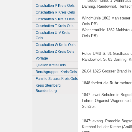
Niedermühle, 1 Wohnhaus,
Ortschaften P Kreis Oels
Damnig, Randowhof, Hentsch
Ortschaften R Kreis Oels
Windmühle 1862 Mahlsteuer (
Ortschaften S Kreis Oels
Oels PB)
Ortschaften T Kreis Oels
Wassermühle 1862 Mahlsteuer
Ortschaften U-V Kreis
Oels PB)
Oels
Ortschaften W Kreis Oels
Ortschaften Z Kreis Oels
Fotos UMB S. 81 Gasthaus un
Vorlage
Randowhof, S. 83 Damnig, K
Quellen Kreis Oels
26.04.1825 Grosser Brand i
Berufsgruppen Kreis Oels
Familie Strauss Kreis Oels
1848 fordert die
Ruhr
mehrer 
Kreis Sternberg
Brandenburg
1847: zwei Schulen in Bogsc
Lehrer: Organist Wagner seit 
Schüler.
1847: evang. Parochie Bogs
Kirchhof bei der Kirche (An48