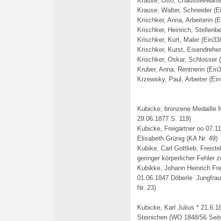
Krause, Otto, Chausseewärte
Krause, Walter, Schneider (E
Krischker, Anna, Arbeiterin (E
Krischker, Heinrich, Stellenbe
Krischker, Kurt, Maler (Ein33
Krischker, Kurst, Eisendreher
Krischker, Oskar, Schlosser 
Kruber, Anna, Rentnerin (Ein
Krzewsky, Paul, Arbeiter (Ein
Kubicke, bronzene Medaille f
29.06.1877 S. 119)
Kubicke, Freigärtner oo 07.1
Elisabeth Grünig (KA Nr. 49)
Kubike, Carl Gottlieb, Freist
geringer körperlicher Fehler 
Kubikke, Johann Heinrich Fr
01.06.1847 Döberle Jungfrau
Nr. 23)
Kubicke, Karl Julius * 21.6.1
Steinichen
(WO 1848/56 Seit