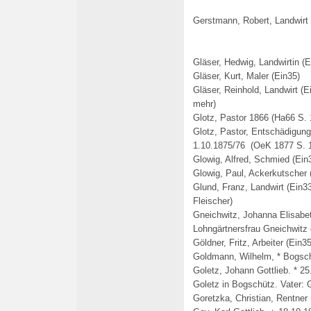
Gerstmann, Robert, Landwirt 
Gläser, Hedwig, Landwirtin (E
Gläser, Kurt, Maler (Ein35)
Gläser, Reinhold, Landwirt (E
mehr)
Glotz, Pastor 1866 (Ha66 S. 
Glotz, Pastor, Entschädigung
1.10.1875/76 (OeK 1877 S. 
Glowig, Alfred, Schmied (Ein
Glowig, Paul, Ackerkutscher 
Glund, Franz, Landwirt (Ein33
Fleischer
)
Gneichwitz, Johanna Elisabet
Lohngärtnersfrau Gneichwitz 
Göldner, Fritz, Arbeiter (Ein35
Goldmann, Wilhelm, * Bogsc
Goletz, Johann Gottlieb. * 2
Goletz in Bogschütz. Vater: 
Goretzka, Christian, Rentner 