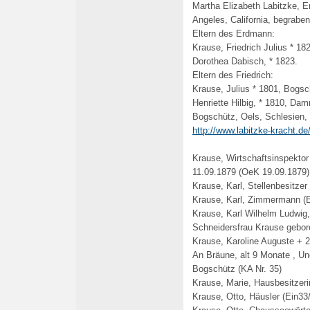
Martha Elizabeth Labitzke, 
Angeles, California, begraben
Eltern des Erdmann:
Krause, Friedrich Julius * 1
Dorothea Dabisch, * 1823.
Eltern des Friedrich:
Krause, Julius * 1801, Bogsch
Henriette Hilbig, * 1810, Da
Bogschütz, Oels, Schlesien,
http://www.labitzke-kracht.d
Krause, Wirtschaftsinspekto
11.09.1879 (OeK 19.09.1879)
Krause, Karl, Stellenbesitzer
Krause, Karl, Zimmermann (E
Krause, Karl Wilhelm Ludwig
Schneidersfrau Krause gebor
Krause, Karoline Auguste + 2
An Bräune, alt 9 Monate , U
Bogschütz
(KA Nr. 35)
Krause, Marie, Hausbesitzeri
Krause, Otto, Häusler (Ein33