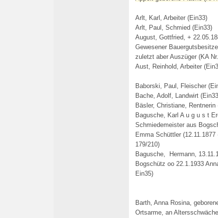
Arlt, Karl, Arbeiter (Ein33)
Arlt, Paul, Schmied (Ein33)
August, Gottfried, + 22.05.1
Gewesener Bauergutsbesitzer
zuletzt aber Auszüger (KA Nr.
Aust, Reinhold, Arbeiter (Ein
Baborski, Paul, Fleischer (Ei
Bache, Adolf, Landwirt (Ein33
Bäsler, Christiane, Rentnerin
Bagusche, Karl A u g u s t E
Schmiedemeister aus Bogschü
Emma Schüttler (12.11.1877 -
179/210)
Bagusche, Hermann, 13.11.1
Bogschütz oo 22.1.1933 Anna
Ein35
)
Barth, Anna Rosina, geboren
Ortsarme, an Altersschwäche,