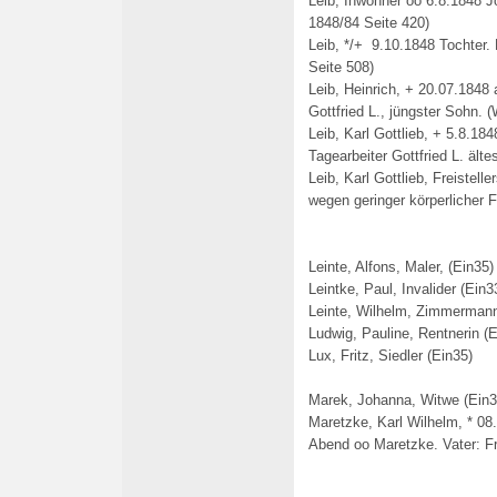
Leib, Inwohner oo 6.8.1848 
1848/84 Seite 420)
Leib, */+ 9.10.1848 Tochter.
Seite 508)
Leib, Heinrich, + 20.07.1848 
Gottfried L., jüngster Sohn.
(
Leib, Karl Gottlieb, + 5.8.184
Tagearbeiter Gottfried L. älte
Leib, Karl Gottlieb, Freistel
wegen geringer körperlicher 
Leinte, Alfons, Maler, (Ein35)
Leintke, Paul, Invalider (Ein
Leinte, Wilhelm, Zimmermann
Ludwig, Pauline, Rentnerin (E
Lux, Fritz, Siedler (Ein35)
Marek, Johanna, Witwe (Ein3
Maretzke, Karl Wilhelm, * 08
Abend
oo
Maretzke
. Vater: 