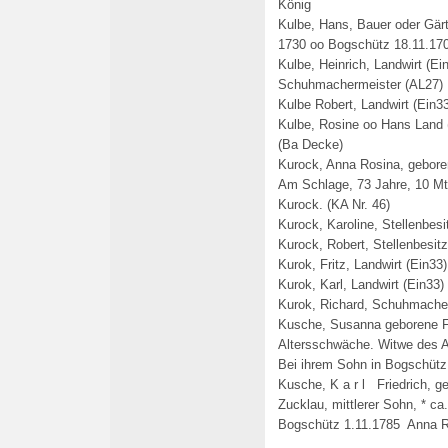
König
Kulbe, Hans, Bauer oder Gärt
1730 oo Bogschütz 18.11.170
Kulbe, Heinrich, Landwirt (Ei
Schuhmachermeister
(AL27)
Kulbe Robert, Landwirt (Ein33
Kulbe, Rosine oo Hans Land (
(Ba Decke)
Kurock, Anna Rosina, geboren
Am Schlage, 73 Jahre, 10 Mt.
Kurock. (KA Nr. 46)
Kurock, Karoline, Stellenbesi
Kurock, Robert, Stellenbesit
Kurok, Fritz, Landwirt (Ein33)
Kurok, Karl, Landwirt (Ein33)
Kurok, Richard, Schuhmacher
Kusche, Susanna geborene F
Altersschwäche. Witwe des 
Bei ihrem Sohn in Bogschütz
Kusche, K a r l Friedrich, g
Zucklau, mittlerer Sohn, * ca
Bogschütz 1.11.1785 Anna R